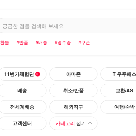
#환불
#반품
#배송
#영수증
#쿠폰
11번가체험단
아마존
T 우주패
배송
취소/반품
교환/AS
New
전세계배송
해외직구
여행/숙박
고객센터
카테고리
접기