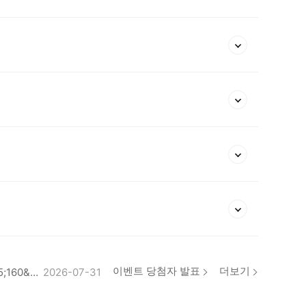
작성일자
;
2026-07-31
작성일자
이벤트 당첨자 발표
더보기
[당첨자공지] 7월 23일 지니투어X하나투어&#38;&#35;160&#59;홍콩&#38;&#35;160&#59;라이브 이벤트
2026-07-31
작성일자
;
2026-07-31